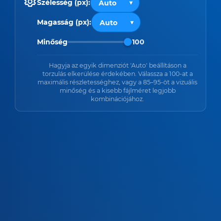
Szélesség (px):
Magasság (px):
Minőség
100
Hagyja az egyik dimenziót 'Auto' beállításon a
torzulás elkerülése érdekében. Válassza a 100-at a
maximális részletességhez, vagy a 85–95-öt a vizuális
minőség és a kisebb fájlméret legjobb
kombinációjához.