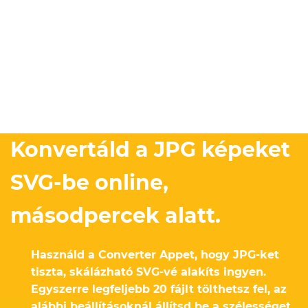
Konvertáld a JPG képeket
SVG-be online,
másodpercek alatt.
Használd a Converter Appet, hogy JPG-ket
tiszta, skálázható SVG-vé alakíts ingyen.
Egyszerre legfeljebb 20 fájlt tölthetsz fel, az
alábbi beállításoknál állítsd be a szélességet