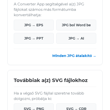
A Converter App segítségével a(z) JPG
fájlokat számos más formátumba
konvertálhatja:
JPG → EPS
JPG bol Word be
JPG → PPT
JPG → AI
Minden JPG átalakító →
Továbbiak a(z) SVG fájlokhoz
Ha a végső SVG fájllal szeretne tovább
dolgozni, próbálja ki:
SVG → PNG
SVG → CDR