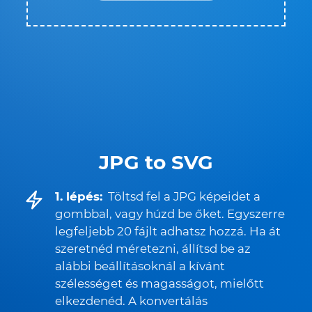
JPG to SVG
1. lépés:
Töltsd fel a JPG képeidet a
gombbal, vagy húzd be őket. Egyszerre
legfeljebb 20 fájlt adhatsz hozzá. Ha át
szeretnéd méretezni, állítsd be az
alábbi beállításoknál a kívánt
szélességet és magasságot, mielőtt
elkezdenéd. A konvertálás