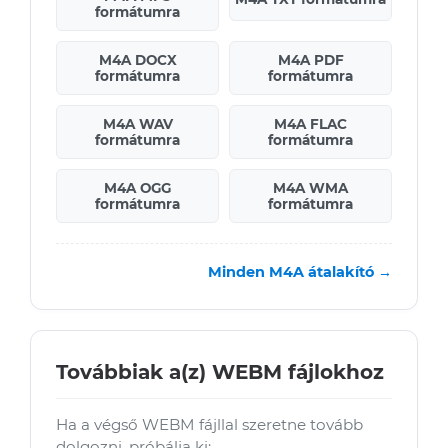
formátumra
M4A DOCX
M4A PDF
formátumra
formátumra
M4A WAV
M4A FLAC
formátumra
formátumra
M4A OGG
M4A WMA
formátumra
formátumra
Minden M4A átalakító →
Továbbiak a(z) WEBM fájlokhoz
Ha a végső WEBM fájllal szeretne tovább
dolgozni, próbálja ki: