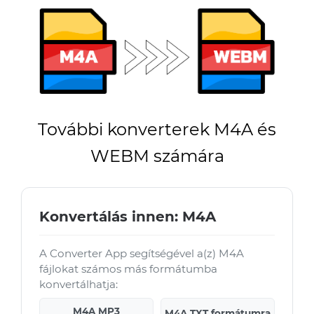
További konverterek M4A és
WEBM számára
Konvertálás innen: M4A
A Converter App segítségével a(z) M4A
fájlokat számos más formátumba
konvertálhatja:
M4A MP3
M4A TXT formátumra