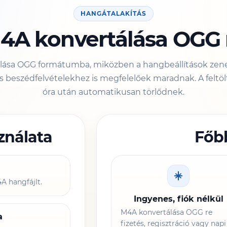
HANGÁTALAKÍTÁS
4A konvertálása OGG 
lása OGG formátumba, miközben a hangbeállítások zene
 beszédfelvételekhez is megfelelőek maradnak. A feltölt
óra után automatikusan törlődnek.
ználata
Főb
4A hangfájlt.
Ingyenes, fiók nélkül
M4A konvertálása OGG re
a
fizetés, regisztráció vagy napi