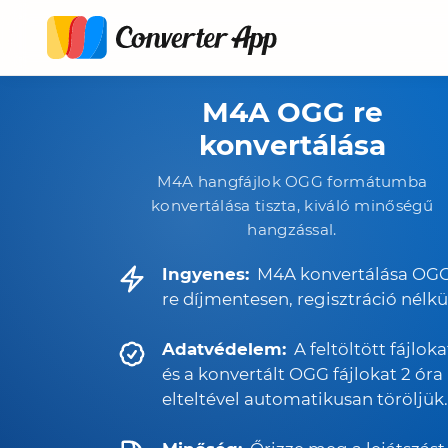
M4A OGG re
konvertálása
M4A hangfájlok OGG formátumba
konvertálása tiszta, kiváló minőségű
hangzással.
Ingyenes:
M4A konvertálása OG
re díjmentesen, regisztráció nélkü
Adatvédelem:
A feltöltött fájloka
és a konvertált OGG fájlokat 2 óra
elteltével automatikusan töröljük.