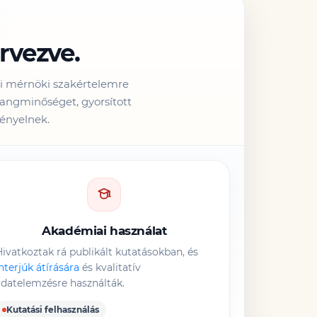
rvezve.
yi mérnöki szakértelemre
angminőséget, gyorsított
gényelnek.
Akadémiai használat
ivatkoztak rá publikált kutatásokban, és
nterjúk átírására
és kvalitatív
datelemzésre használták.
Kutatási felhasználás