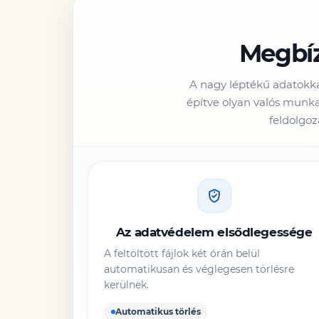
Megbíz
A nagy léptékű adatokka
építve olyan valós munk
feldolgoz
Az adatvédelem elsődlegessége
A feltöltött fájlok két órán belül
automatikusan és véglegesen törlésre
kerülnek.
Automatikus törlés