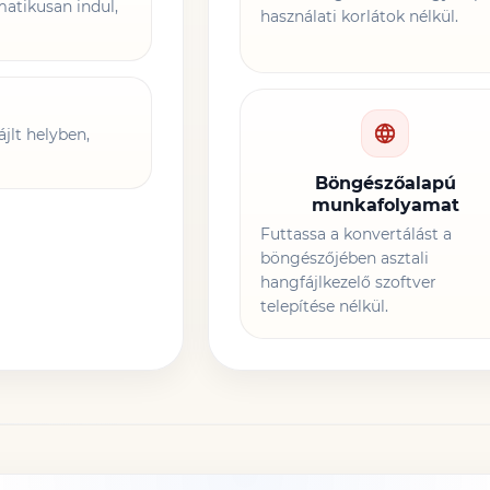
atikusan indul,
használati korlátok nélkül.
jlt helyben,
Böngészőalapú
munkafolyamat
Futtassa a konvertálást a
böngészőjében asztali
hangfájlkezelő szoftver
telepítése nélkül.