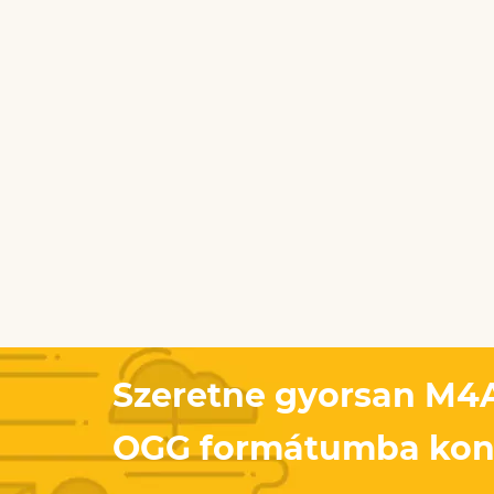
Szeretne gyorsan M4A
OGG formátumba konv