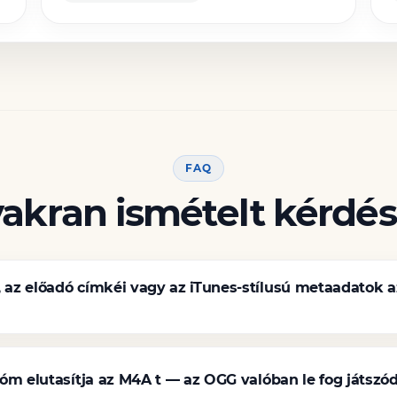
FAQ
akran ismételt kérdé
az előadó címkéi vagy az iTunes-stílusú metaadatok a
óm elutasítja az M4A t — az OGG valóban le fog játszód