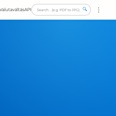
🔍
Valutaváltás
API