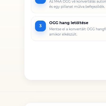
Az M4A OGG vé konvertálás autom
és egy pillanat múlva befejeződik.
OGG hang letöltése
3
Mentse el a konvertált OGG hangfá
amikor elkészült.