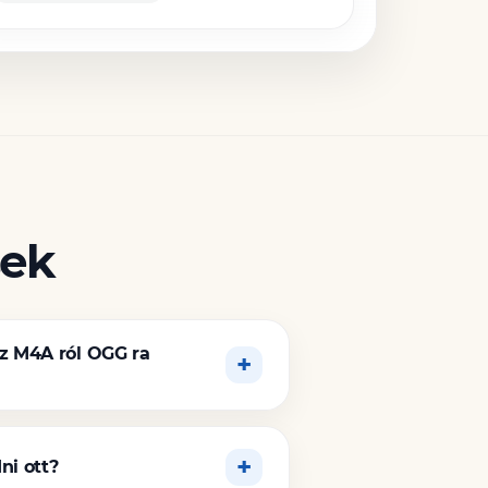
sek
z M4A ról OGG ra
ni ott?