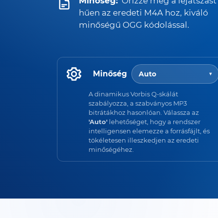
Minőség:
Őrizze meg a lejátszást
hűen az eredeti M4A hoz, kiváló
minőségű OGG kódolással.
Minőség
Auto
▾
A dinamikus Vorbis Q-skálát
szabályozza, a szabványos MP3
bitrátákhoz hasonlóan. Válassza az
'Auto'
lehetőséget, hogy a rendszer
intelligensen elemezze a forrásfájlt, és
tökéletesen illeszkedjen az eredeti
minőségéhez.