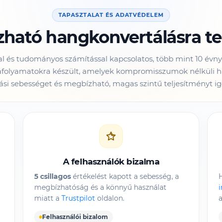
TAPASZTALAT ÉS ADATVÉDELEM
ható hangkonvertálásra te
l és tudományos számítással kapcsolatos, több mint 10 évn
afolyamatokra készült, amelyek kompromisszumok nélküli h
ási sebességet és megbízható, magas szintű teljesítményt i
A felhasználók bizalma
5 csillagos
értékelést kapott a sebesség, a
H
megbízhatóság és a könnyű használat
i
miatt a
Trustpilot
oldalon.
a
Felhasználói bizalom