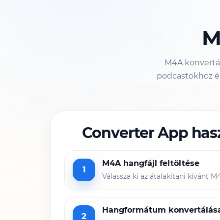
M
M4A konvertá
podcastokhoz és
Converter App has
M4A hangfájl feltöltése
1
Válassza ki az átalakítani kívánt M
Hangformátum konvertálás
2