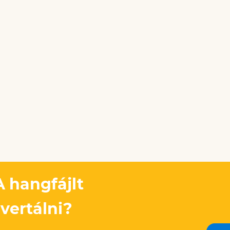
 hangfájlt
ertálni?