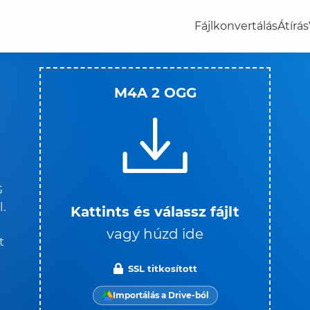
Fájlkonvertálás
Átírás
M4A 2 OGG
G
l.
Kattints és válassz fájlt
vagy húzd ide
t
SSL titkosított
Importálás a Drive-ból