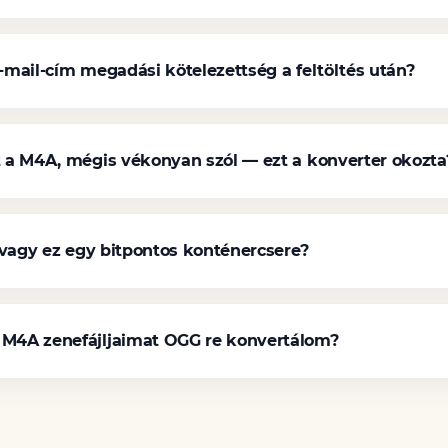
e-mail-cím megadási kötelezettség a feltöltés után?
 a M4A, mégis vékonyan szól — ezt a konverter okozta
 vagy ez egy bitpontos konténercsere?
M4A zenefájljaimat OGG re konvertálom?