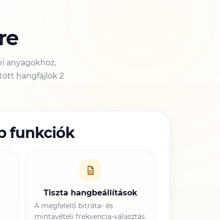
re
i anyagokhoz,
ött hangfájlok 2
b funkciók
Tiszta hangbeállítások
A megfelelő bitráta- és
mintavételi frekvencia-választás