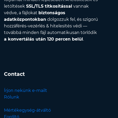
letöltések
SSL/TLS titkosítással
vannak
védve, a fájlokat
biztonságos
adatközpontokban
dolgozzuk fel, és szigorú
hozzáférés-vezérlés & hitelesítés védi —
továbbá minden fájl automatikusan törlődik
a konvertálás után 120 percen belül
.
Contact
Írjon nekünk e-mailt
Rólunk
Mértékegység-átváltó
Fordító