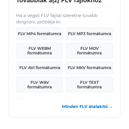
Továbbiak a(z) FLV fájlokhoz
Ha a végső FLV fájllal szeretne tovább
dolgozni, próbálja ki:
FLV MP4 formátumra
FLV MP3 formátumra
FLV WEBM
FLV MOV
formátumra
formátumra
FLV AVI formátumra
FLV MKV formátumra
FLV WAV
FLV TEXT
formátumra
formátumra
Minden FLV átalakító →