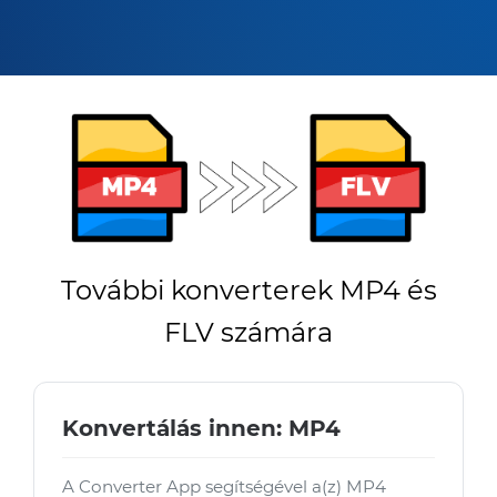
További konverterek MP4 és
FLV számára
Konvertálás innen: MP4
A Converter App segítségével a(z) MP4