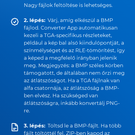
Nagy fájlok feltöltése is lehetséges.
2. lépés:
Várj, amíg elkészül a BMP
fájlod. Converter App automatikusan
kezeli a TGA-specifikus részleteket,
például a kép bal alsó kiindulópontját, a
színmélységet és az RLE-tömörítést, így
a képed a megfelelő irányban jelenik
meg. Megjegyzés: a BMP széles körben
támogatott, de általában nem őrzi meg
az átlátszóságot. Ha a TGA fájlnak van
alfa csatornája, az átlátszóság a BMP-
ben elvész. Ha szükséged van
átlátszóságra, inkább konvertálj PNG-
re.
3. lépés:
Töltsd le a BMP-fájlt. Ha több
fájlt töltöttél fel, ZIP-ben kapod az