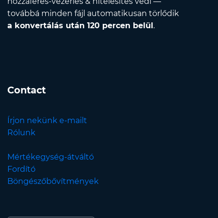
hozzáférés-vezérlés & hitelesítés védi —
továbbá minden fájl automatikusan törlődik
a konvertálás után 120 percen belül
.
Contact
Írjon nekünk e-mailt
Rólunk
Mértékegység-átváltó
Fordító
Böngészőbővítmények