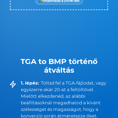
Importálás a Drive-ból
TGA to BMP történő
átváltás
1. lépés:
Töltsd fel a TGA-fájlodat, vagy
egyszerre akár 20-at a feltöltővel.
Mielőtt elkezdenéd, az alábbi
beállításoknál megadhatod a kívánt
szélességet és magasságot, hogy a
konverzió során átméretezze őket.