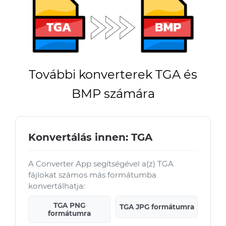
További konverterek TGA és
BMP számára
Konvertálás innen: TGA
A Converter App segítségével a(z) TGA
fájlokat számos más formátumba
konvertálhatja:
TGA PNG
TGA JPG formátumra
formátumra