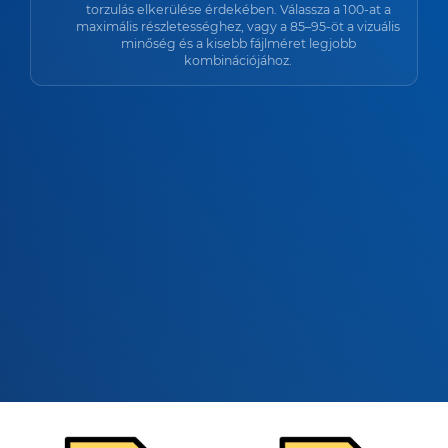
torzulás elkerülése érdekében. Válassza a 100-at a
maximális részletességhez, vagy a 85–95-öt a vizuális
minőség és a kisebb fájlméret legjobb
kombinációjához.