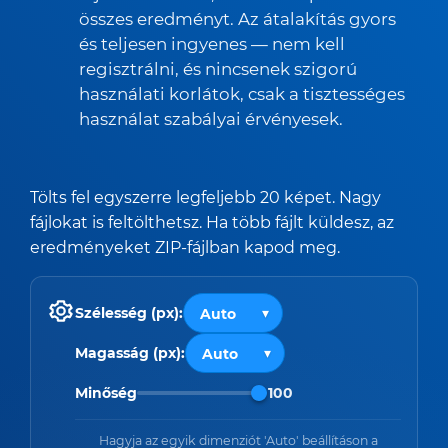
összes eredményt. Az átalakítás gyors
és teljesen ingyenes — nem kell
regisztrálni, és nincsenek szigorú
használati korlátok, csak a tisztességes
használat szabályai érvényesek.
Tölts fel egyszerre legfeljebb 20 képet. Nagy
fájlokat is feltölthetsz. Ha több fájlt küldesz, az
eredményeket ZIP-fájlban kapod meg.
Szélesség (px):
Magasság (px):
Minőség
100
Hagyja az egyik dimenziót 'Auto' beállításon a