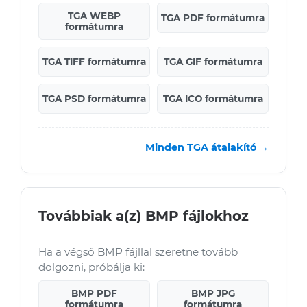
TGA WEBP
TGA PDF formátumra
formátumra
TGA TIFF formátumra
TGA GIF formátumra
TGA PSD formátumra
TGA ICO formátumra
Minden TGA átalakító →
Továbbiak a(z) BMP fájlokhoz
Ha a végső BMP fájllal szeretne tovább
dolgozni, próbálja ki:
BMP PDF
BMP JPG
formátumra
formátumra