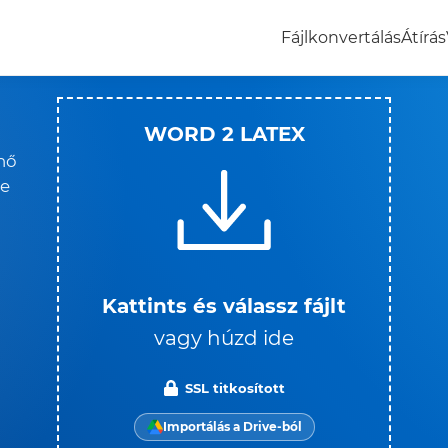
Fájlkonvertálás
Átírás
WORD 2 LATEX
nő
je
Kattints és válassz fájlt
vagy húzd ide
SSL titkosított
Importálás a Drive-ból