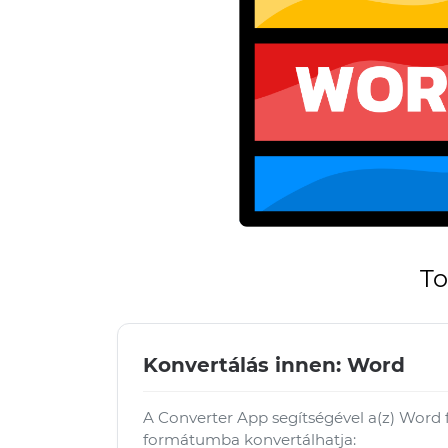
To
Konvertálás innen: Word
A Converter App segítségével a(z) Word
formátumba konvertálhatja: