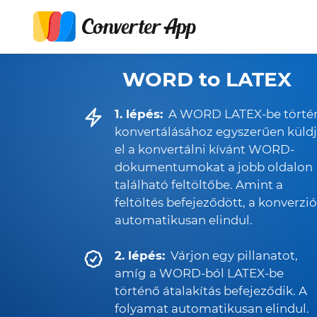
WORD to LATEX
1. lépés:
A WORD LATEX-be törté
konvertálásához egyszerűen küld
el a konvertálni kívánt WORD-
dokumentumokat a jobb oldalon
található feltöltőbe. Amint a
feltöltés befejeződött, a konverzió
automatikusan elindul.
2. lépés:
Várjon egy pillanatot,
amíg a WORD-ból LATEX-be
történő átalakítás befejeződik. A
folyamat automatikusan elindul.