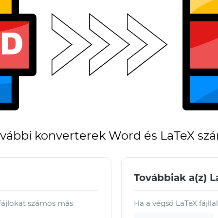
vábbi konverterek Word és LaTeX sz
Továbbiak a(z) L
 fájlokat számos más
Ha a végső LaTeX fájlla