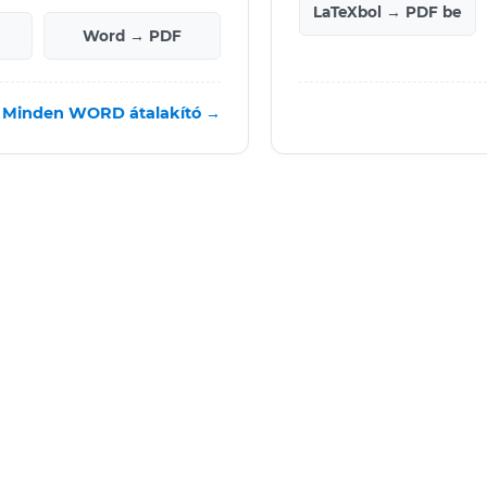
LaTeXbol → PDF be
Word → PDF
Minden WORD átalakító →