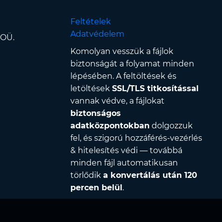
Feltételek
Adatvédelem
 OÜ.
Komolyan vesszük a fájlok
biztonságát a folyamat minden
lépésében. A feltöltések és
letöltések
SSL/TLS titkosítással
vannak védve, a fájlokat
biztonságos
adatközpontokban
dolgozzuk
fel, és szigorú hozzáférés-vezérlés
& hitelesítés védi — továbbá
minden fájl automatikusan
törlődik
a konvertálás után 120
percen belül
.