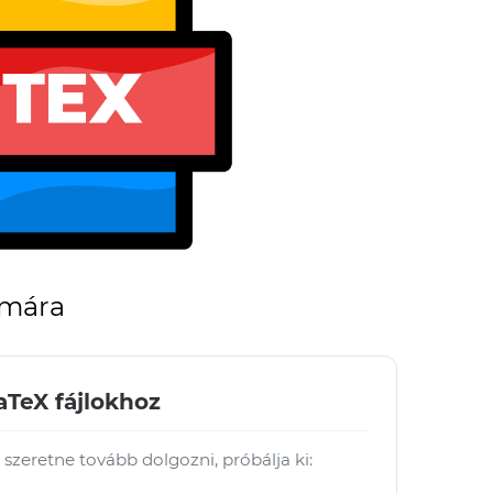
ámára
aTeX fájlokhoz
l szeretne tovább dolgozni, próbálja ki: