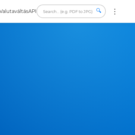
🔍
Valutaváltás
API