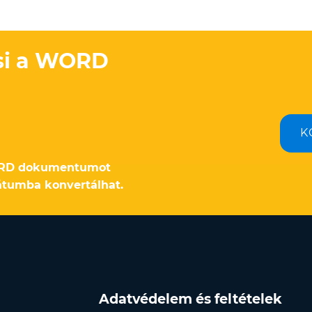
esi a WORD
K
ORD dokumentumot
átumba konvertálhat.
Adatvédelem és feltételek