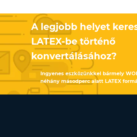
A legjobb helyet ker
LATEX-be történő
konvertálásához?
Ingyenes eszközünkkel bármely W
néhány másodperc alatt LATEX form