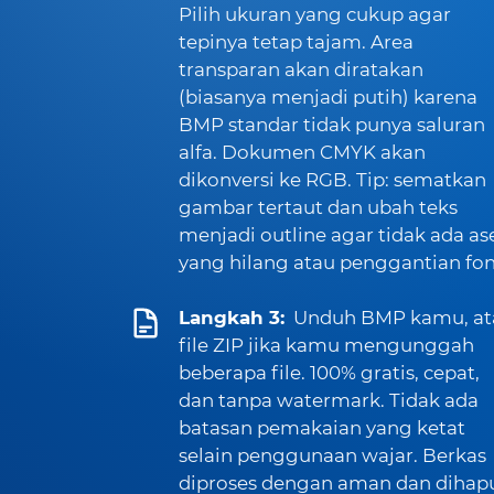
Pilih ukuran yang cukup agar
tepinya tetap tajam. Area
transparan akan diratakan
(biasanya menjadi putih) karena
BMP standar tidak punya saluran
alfa. Dokumen CMYK akan
dikonversi ke RGB. Tip: sematkan
gambar tertaut dan ubah teks
menjadi outline agar tidak ada as
yang hilang atau penggantian fon
Langkah 3:
Unduh BMP kamu, at
file ZIP jika kamu mengunggah
beberapa file. 100% gratis, cepat,
dan tanpa watermark. Tidak ada
batasan pemakaian yang ketat
selain penggunaan wajar. Berkas
diproses dengan aman dan dihap