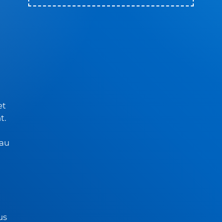
et
t.
au
us