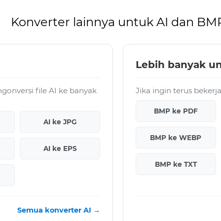
Konverter lainnya untuk AI dan BM
Lebih banyak u
onversi file AI ke banyak
Jika ingin terus beker
BMP ke PDF
AI ke JPG
BMP ke WEBP
AI ke EPS
BMP ke TXT
Semua konverter AI →