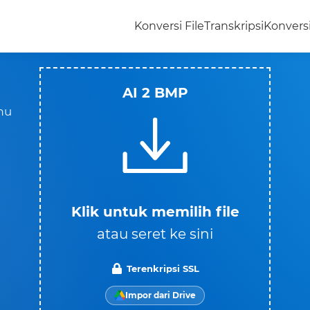
Konversi File
Transkripsi
Konvers
AI 2 BMP
amu
Klik untuk memilih file
atau seret ke sini
Terenkripsi SSL
Impor dari Drive