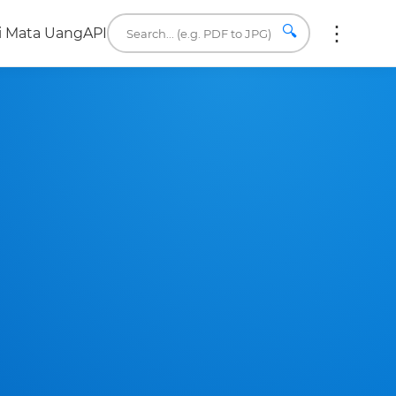
🔍
i Mata Uang
API