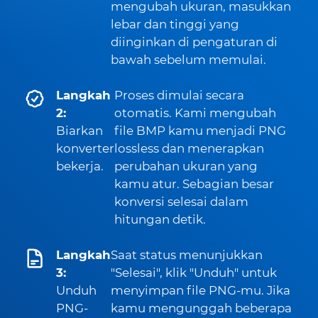
mengubah ukuran, masukkan
lebar dan tinggi yang
diinginkan di pengaturan di
bawah sebelum memulai.
Langkah
Proses dimulai secara
2:
otomatis. Kami mengubah
Biarkan
file BMP kamu menjadi PNG
konverter
lossless dan menerapkan
bekerja.
perubahan ukuran yang
kamu atur. Sebagian besar
konversi selesai dalam
hitungan detik.
Langkah
Saat status menunjukkan
3:
"Selesai", klik "Unduh" untuk
Unduh
menyimpan file PNG-mu. Jika
PNG-
kamu mengunggah beberapa