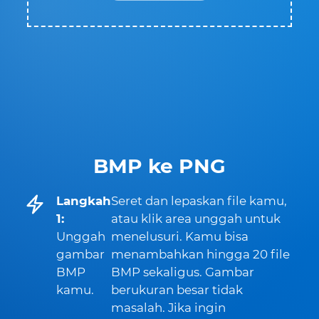
BMP ke PNG
Langkah
Seret dan lepaskan file kamu,
1:
atau klik area unggah untuk
Unggah
menelusuri. Kamu bisa
gambar
menambahkan hingga 20 file
BMP
BMP sekaligus. Gambar
kamu.
berukuran besar tidak
masalah. Jika ingin