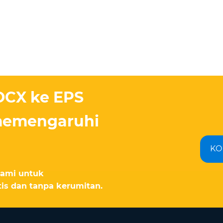
OCX ke EPS
 memengaruhi
KO
 kami untuk
is dan tanpa kerumitan.