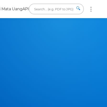
🔍
i Mata Uang
API