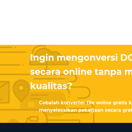
Ingin mengonversi D
secara online tanpa
kualitas?
Cobalah konverter file online gratis
menyelesaikan pekerjaan secara grat