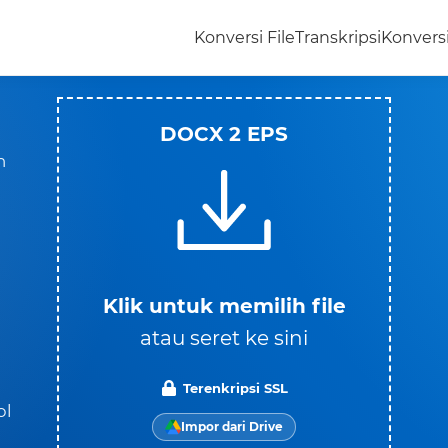
Konversi File
Transkripsi
Konvers
DOCX 2 EPS
n
Klik untuk memilih file
atau seret ke sini
Terenkripsi SSL
ol
Impor dari Drive