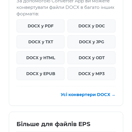
За допомогою Converter App ви можете
конвертувати файли DOCX в багато інших
форматів:
DOCX у PDF
DOCX у DOC
DOCX у TXT
DOCX у JPG
DOCX у HTML
DOCX у ODT
DOCX у EPUB
DOCX у MP3
Усі конвертери DOCX →
Більше для файлів EPS