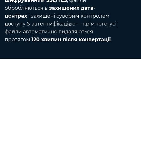
шифруванням SSL/TLS
, файли
обробляються в
захищених дата-
центрах
і захищені суворим контролем
доступу & автентифікацією — крім того, усі
файли автоматично видаляються
протягом
120 хвилин після конвертації
.
Contact
Напишіть нам електронною поштою
Про нас
Конвертер одиниць
Перекладач
Розширення браузера