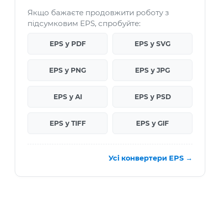
Якщо бажаєте продовжити роботу з
підсумковим EPS, спробуйте:
EPS у PDF
EPS у SVG
EPS у PNG
EPS у JPG
EPS у AI
EPS у PSD
EPS у TIFF
EPS у GIF
Усі конвертери EPS →