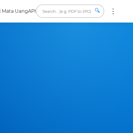
🔍
i Mata Uang
API