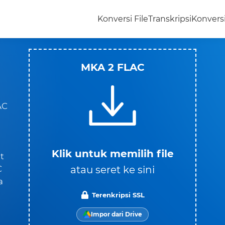
Konversi File
Transkripsi
Konvers
MKA 2 FLAC
AC
Klik untuk memilih file
t
atau seret ke sini
C
a
Terenkripsi SSL
Impor dari Drive