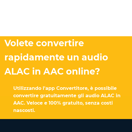
Volete convertire
rapidamente un audio
ALAC in AAC online?
Utilizzando l'app Convertitore, è possibile
convertire gratuitamente gli audio ALAC in
AAC. Veloce e 100% gratuito, senza costi
nascosti.