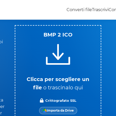
Converti file
Trascrivi
Con
BMP 2 ICO
oi
Clicca per scegliere un
file
o trascinalo qui
ta
Crittografato SSL
per
Importa da Drive
r