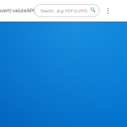
🔍
verti valute
API