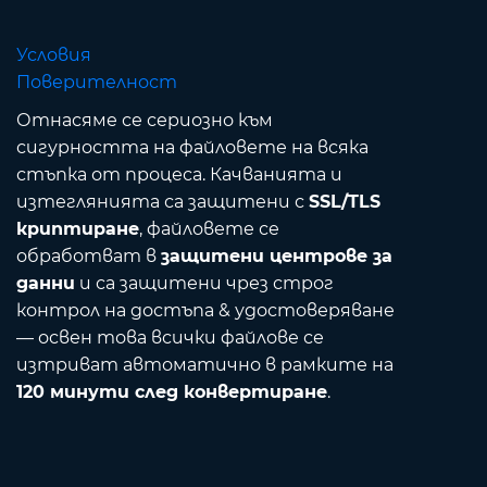
Условия
Поверителност
Отнасяме се сериозно към
сигурността на файловете на всяка
стъпка от процеса. Качванията и
изтеглянията са защитени с
SSL/TLS
криптиране
, файловете се
обработват в
защитени центрове за
данни
и са защитени чрез строг
контрол на достъпа & удостоверяване
— освен това всички файлове се
изтриват автоматично в рамките на
120 минути след конвертиране
.