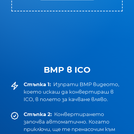
BMP в ICO
Стъпка 1:
Изпрати BMP видеото,
което искаш да конвертираш в
ICO, в полето за качване вляво.
Стъпка 2:
Конвертирането
започва автоматично. Когато
приключи, ще те пренасочим към