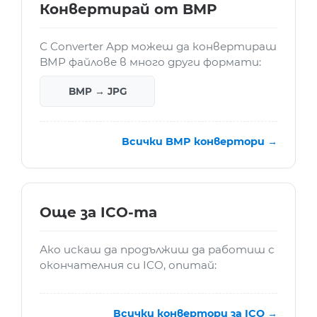
Конвертирай от BMP
С Converter App можеш да конвертираш
BMP файлове в много други формати:
BMP → JPG
Всички BMP конвертори →
Още за ICO-та
Ако искаш да продължиш да работиш с
окончателния си ICO, опитай:
Всички конвертори за ICO →