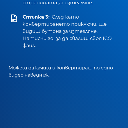
страницата за изтегляне.
Стъпка 3:
След като
конвертирането приключи, ще
видиш бутона за изтегляне.
Натисни го, за да свалиш своя ICO
файл.
Можеш да качиш и конвертираш по едно
видео наведнъж.