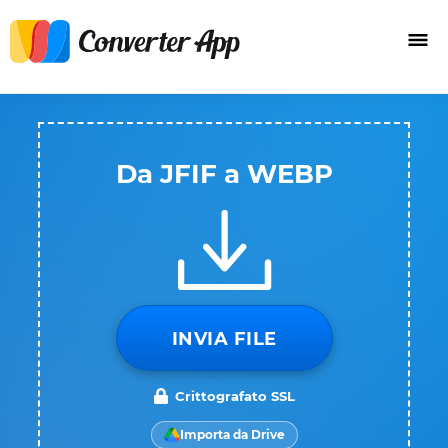
Da JFIF a WEBP
INVIA FILE
Crittografato SSL
Importa da Drive