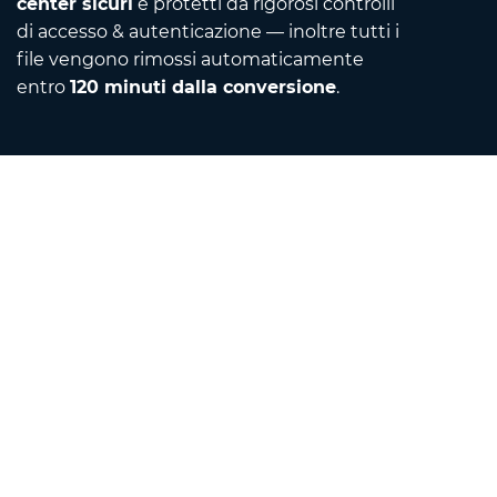
center sicuri
e protetti da rigorosi controlli
di accesso & autenticazione — inoltre tutti i
file vengono rimossi automaticamente
entro
120 minuti dalla conversione
.
Contact
Mandaci un'email
Informazioni su di noi
Convertitore di unità
Traduttore
Estensioni browser