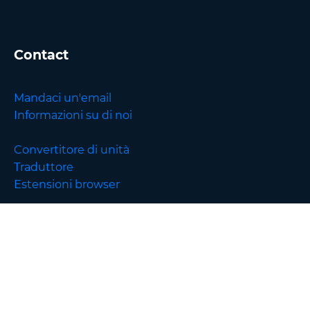
Contact
Mandaci un'email
Informazioni su di noi
Convertitore di unità
Traduttore
Estensioni browser
English