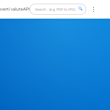
🔍
verti valute
API