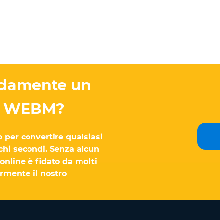
pidamente un
to WEBM?
o per convertire qualsiasi
hi secondi. Senza alcun
 online è fidato da molti
armente il nostro