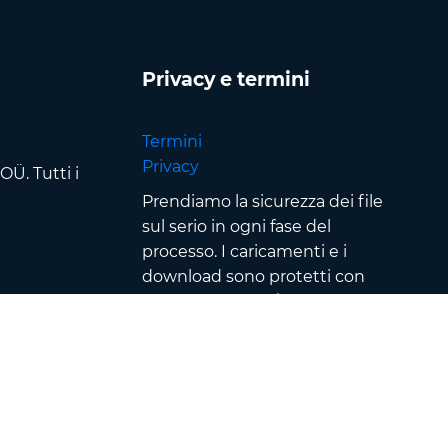
Privacy e termini
Termini
Privacy
Ü. Tutti i
Prendiamo la sicurezza dei file
sul serio in ogni fase del
processo. I caricamenti e i
download sono protetti con
crittografia SSL/TLS
, i file
vengono elaborati in
data center
sicuri
e protetti da rigorosi
controlli di accesso &
autenticazione — inoltre tutti i
file vengono rimossi