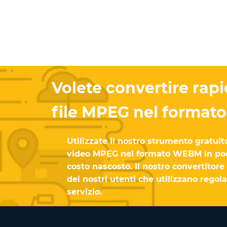
Volete convertire ra
file MPEG nel forma
Utilizzate il nostro strumento gratuit
video MPEG nel formato WEBM in poc
costo nascosto. Il nostro convertitore
dei nostri utenti che utilizzano regol
servizio.