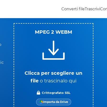
Converti file
Trascrivi
Con
MPEG 2 WEBM
o
ic
Clicca per scegliere un
file
o trascinalo qui
Crittografato SSL
Importa da Drive