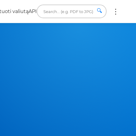
🔍
uoti valiutą
API