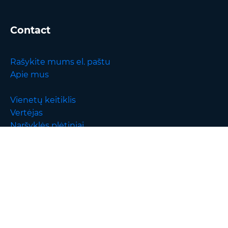
Contact
Rašykite mums el. paštu
Apie mus
Vienetų keitiklis
Vertėjas
Naršyklės plėtiniai
English