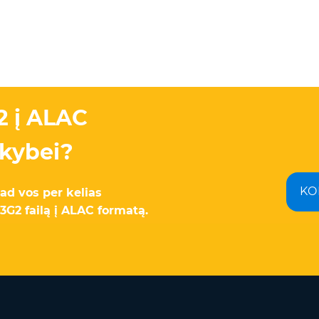
2 į ALAC
okybei?
KO
d vos per kelias
G2 failą į ALAC formatą.