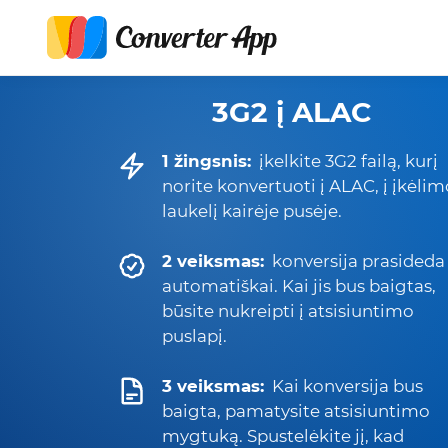
3G2 į ALAC
1 žingsnis:
įkelkite 3G2 failą, kurį
norite konvertuoti į ALAC, į įkėlim
laukelį kairėje pusėje.
2 veiksmas:
konversija prasideda
automatiškai. Kai jis bus baigtas,
būsite nukreipti į atsisiuntimo
puslapį.
3 veiksmas:
Kai konversija bus
baigta, pamatysite atsisiuntimo
mygtuką. Spustelėkite jį, kad