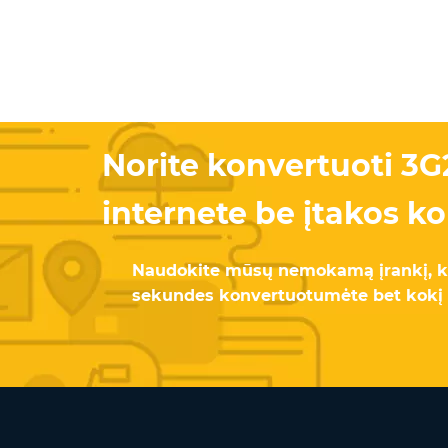
Norite konvertuoti 3G
internete be įtakos k
Naudokite mūsų nemokamą įrankį, ka
sekundes konvertuotumėte bet kokį 3