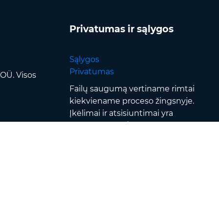
Privatumas ir sąlygos
Sąlygos
Privatumas
OÜ. Visos
Failų saugumą vertiname rimtai
kiekviename proceso žingsnyje.
Įkėlimai ir atsisiuntimai yra
apsaugoti
SSL/TLS šifravimu
,
failai apdorojami
saugotuose
duomenų centruose
ir
apsaugomi griežta prieigos
kontrole & autentifikavimu — be
to, visi failai automatiškai
pašalinami per
120 minučių po
konvertavimo
.