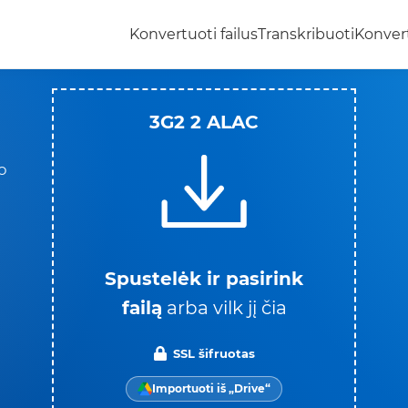
Konvertuoti failus
Transkribuoti
Konvert
3G2 2 ALAC
o
Spustelėk ir pasirink
failą
arba vilk jį čia
SSL šifruotas
Importuoti iš „Drive“