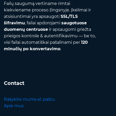
Failų saugumą vertiname rimtai
kiekviename proceso žingsnyje. Įkėlimai ir
atsisiuntimai yra apsaugoti
SSL/TLS
šifravimu
, failai apdorojami
saugotuose
duomenų centruose
ir apsaugomi griežta
prieigos kontrole & autentifikavimu — be to,
visi failai automatiškai pašalinami per
120
minučių po konvertavimo
.
Contact
Rašykite mums el. paštu
Apie mus