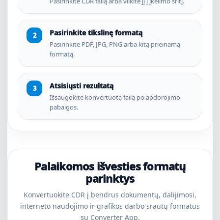
Pasirinkite CDR failą arba vilkite jį į įkėlimo sritį.
Pasirinkite tikslinę formatą
Pasirinkite PDF, JPG, PNG arba kitą prieinamą
formatą.
Atsisiųsti rezultatą
Išsaugokite konvertuotą failą po apdorojimo
pabaigos.
Palaikomos išvesties formatų
parinktys
Konvertuokite CDR į bendrus dokumentų, dalijimosi,
interneto naudojimo ir grafikos darbo srautų formatus
su Converter App.