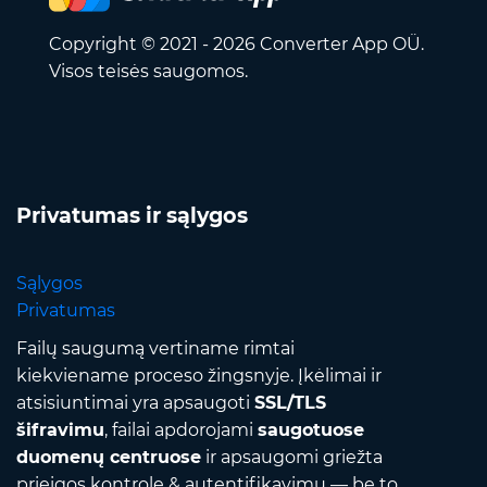
Copyright © 2021 - 2026 Converter App OÜ.
Visos teisės saugomos.
Privatumas ir sąlygos
Sąlygos
Privatumas
Failų saugumą vertiname rimtai
kiekviename proceso žingsnyje. Įkėlimai ir
atsisiuntimai yra apsaugoti
SSL/TLS
šifravimu
, failai apdorojami
saugotuose
duomenų centruose
ir apsaugomi griežta
prieigos kontrole & autentifikavimu — be to,