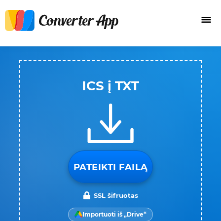
ICS į TXT
PATEIKTI FAILĄ
SSL šifruotas
Importuoti iš „Drive“