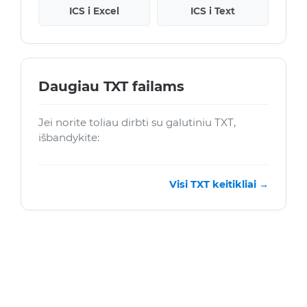
ICS i Excel
ICS i Text
Daugiau TXT failams
Jei norite toliau dirbti su galutiniu TXT,
išbandykite:
Visi TXT keitikliai →