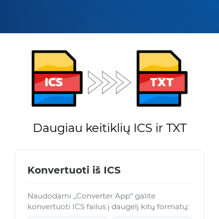
Daugiau keitiklių ICS ir TXT
Konvertuoti iš ICS
Naudodami „Converter App“ galite
konvertuoti ICS failus į daugelį kitų formatų: