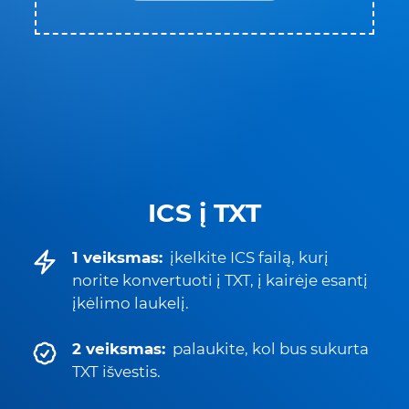
ICS į TXT
1 veiksmas:
įkelkite ICS failą, kurį
norite konvertuoti į TXT, į kairėje esantį
įkėlimo laukelį.
2 veiksmas:
palaukite, kol bus sukurta
TXT išvestis.