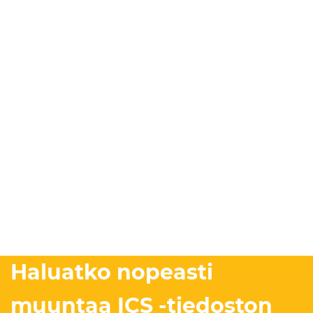
Haluatko nopeasti
muuntaa ICS -tiedoston