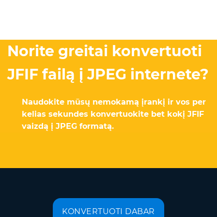
Norite greitai konvertuoti
JFIF failą į JPEG internete?
Naudokite mūsų nemokamą įrankį ir vos per
kelias sekundes konvertuokite bet kokį JFIF
vaizdą į JPEG formatą.
KONVERTUOTI DABAR