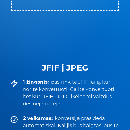
JFIF į JPEG
1 žingsnis:
pasirinkite JFIF failą, kurį
norite konvertuoti. Galite konvertuoti
bet kurį JFIF į JPEG įkeldami vaizdus
dešinėje pusėje.
2 veiksmas:
konversija prasideda
automatiškai. Kai jis bus baigtas, būsite