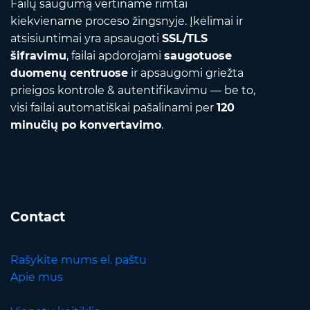
Failų saugumą vertiname rimtai
kiekviename proceso žingsnyje. Įkėlimai ir
atsisiuntimai yra apsaugoti
SSL/TLS
šifravimu
, failai apdorojami
saugotuose
duomenų centruose
ir apsaugomi griežta
prieigos kontrole & autentifikavimu — be to,
visi failai automatiškai pašalinami per
120
minučių po konvertavimo
.
Contact
Rašykite mums el. paštu
Apie mus