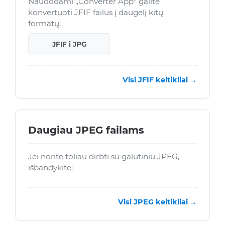
Naudodami „Converter App“ galite
konvertuoti JFIF failus į daugelį kitų
formatų:
JFIF i JPG
Visi JFIF keitikliai →
Daugiau JPEG failams
Jei norite toliau dirbti su galutiniu JPEG,
išbandykite:
Visi JPEG keitikliai →