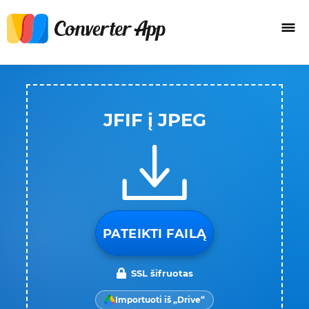
JFIF į JPEG
PATEIKTI FAILĄ
SSL šifruotas
Importuoti iš „Drive“