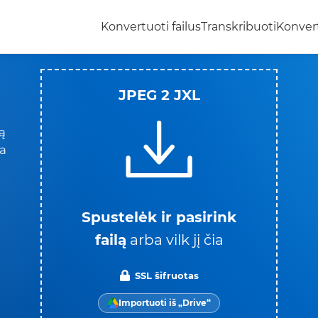
Konvertuoti failus
Transkribuoti
Konvert
JPEG 2 JXL
ą
ba
Spustelėk ir pasirink
failą
arba vilk jį čia
SSL šifruotas
Importuoti iš „Drive“