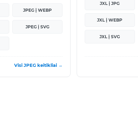
JXL į JPG
JPEG į WEBP
JXL į WEBP
JPEG į SVG
JXL į SVG
Visi JPEG keitikliai →