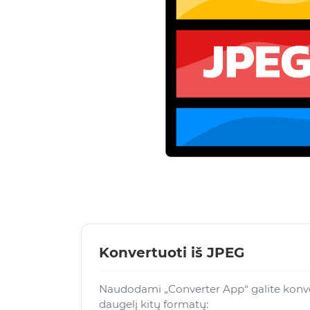
Konvertuoti iš JPEG
Naudodami „Converter App“ galite konver
daugelį kitų formatų: