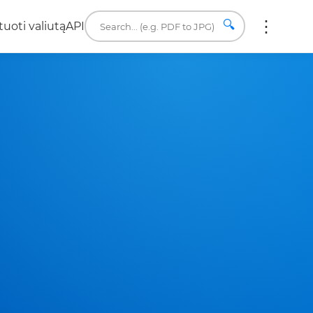
🔍
uoti valiutą
API