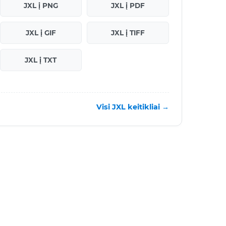
JXL į PNG
JXL į PDF
JXL į GIF
JXL į TIFF
JXL į TXT
Visi JXL keitikliai →