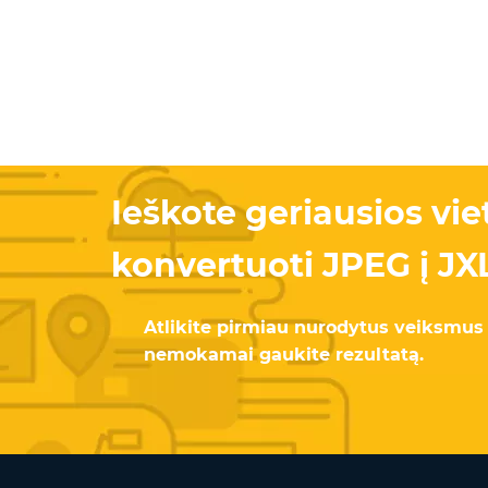
Ieškote geriausios vie
konvertuoti JPEG į JX
Atlikite pirmiau nurodytus veiksmus 
nemokamai gaukite rezultatą.