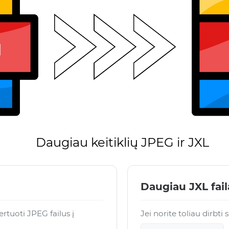
Daugiau keitiklių JPEG ir JXL
Daugiau JXL fai
tuoti JPEG failus į
Jei norite toliau dirbti 