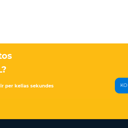
tos
L?
KO
ir per kelias sekundes