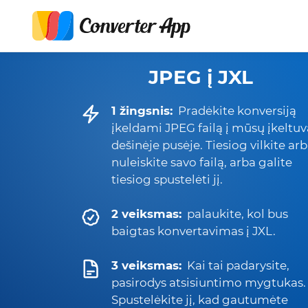
JPEG į JXL
1 žingsnis:
Pradėkite konversiją
įkeldami JPEG failą į mūsų įkeltuv
dešinėje pusėje. Tiesiog vilkite ar
nuleiskite savo failą, arba galite
tiesiog spustelėti jį.
2 veiksmas:
palaukite, kol bus
baigtas konvertavimas į JXL.
3 veiksmas:
Kai tai padarysite,
pasirodys atsisiuntimo mygtukas.
Spustelėkite jį, kad gautumėte