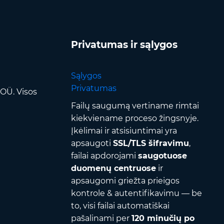
Privatumas ir sąlygos
Sąlygos
Privatumas
OÜ. Visos
Failų saugumą vertiname rimtai
kiekviename proceso žingsnyje.
Įkėlimai ir atsisiuntimai yra
apsaugoti
SSL/TLS šifravimu
,
failai apdorojami
saugotuose
duomenų centruose
ir
apsaugomi griežta prieigos
kontrole & autentifikavimu — be
to, visi failai automatiškai
pašalinami per
120 minučių po