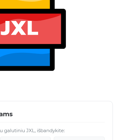
lams
su galutiniu JXL, išbandykite: