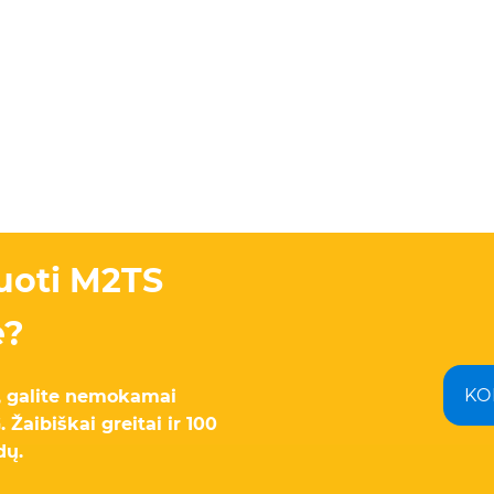
tuoti M2TS
e?
KO
, galite nemokamai
Žaibiškai greitai ir 100
dų.