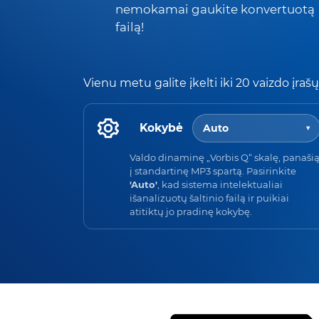
nemokamai gaukite konvertuotą
failą!
Vienu metu galite įkelti iki 20 vaizdo įrašų
Kokybė
Auto
▾
Valdo dinaminę „Vorbis Q“ skalę, panaši
į standartinę MP3 spartą. Pasirinkite
'Auto'
, kad sistema intelektualiai
išanalizuotų šaltinio failą ir puikiai
atitiktų jo pradinę kokybę.