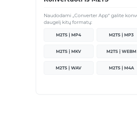
Naudodami „Converter App“ galite konver
daugelį kitų formatų:
M2TS į MP4
M2TS į MP3
M2TS į MKV
M2TS į WEBM
M2TS į WAV
M2TS į M4A