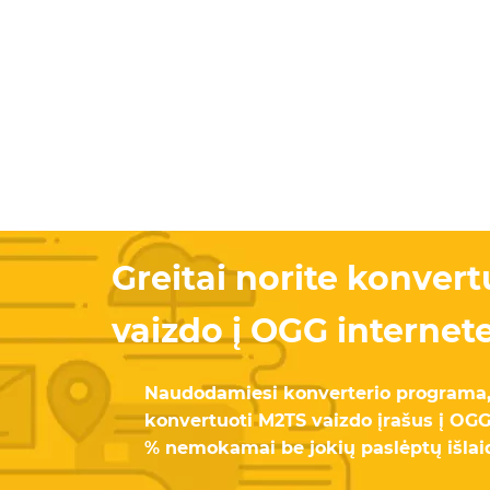
Greitai norite konver
vaizdo į OGG internet
Naudodamiesi konverterio programa
konvertuoti M2TS vaizdo įrašus į OGG. 
% nemokamai be jokių paslėptų išlai