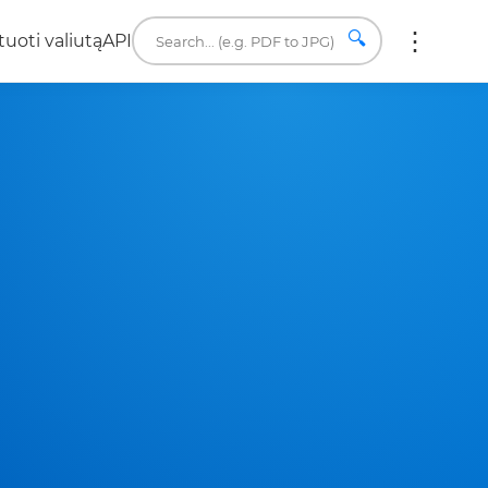
🔍
uoti valiutą
API