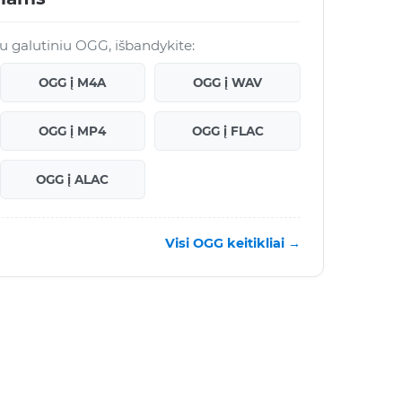
 su galutiniu OGG, išbandykite:
OGG į M4A
OGG į WAV
OGG į MP4
OGG į FLAC
OGG į ALAC
Visi OGG keitikliai →