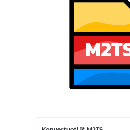
Konvertuoti iš M2TS