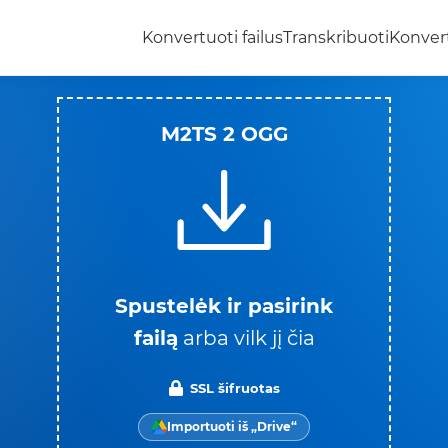
Konvertuoti failus
Transkribuoti
Konvert
M2TS 2 OGG
Spustelėk ir pasirink
failą
arba vilk jį čia
SSL šifruotas
Importuoti iš „Drive“