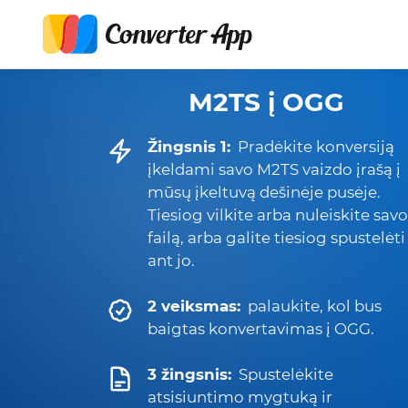
M2TS į OGG
Žingsnis 1:
Pradėkite konversiją
įkeldami savo M2TS vaizdo įrašą į
mūsų įkeltuvą dešinėje pusėje.
Tiesiog vilkite arba nuleiskite savo
failą, arba galite tiesiog spustelėti
ant jo.
2 veiksmas:
palaukite, kol bus
baigtas konvertavimas į OGG.
3 žingsnis:
Spustelėkite
atsisiuntimo mygtuką ir