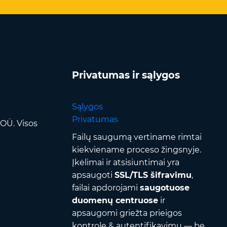
Privatumas ir sąlygos
Sąlygos
Privatumas
OÜ. Visos
Failų saugumą vertiname rimtai
kiekviename proceso žingsnyje.
Įkėlimai ir atsisiuntimai yra
apsaugoti
SSL/TLS šifravimu
,
failai apdorojami
saugotuose
duomenų centruose
ir
apsaugomi griežta prieigos
kontrole & autentifikavimu — be