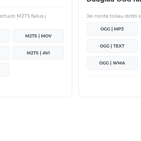
tuoti M2TS failus į
Jei norite toliau dirbti
OGG į MP3
M2TS į MOV
OGG į TEXT
M2TS į AVI
OGG į WMA