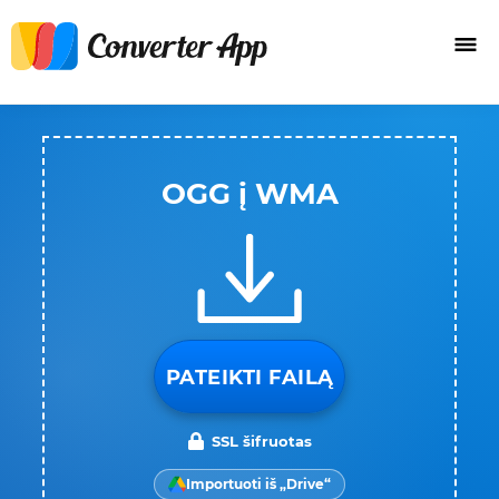
OGG į WMA
PATEIKTI FAILĄ
SSL šifruotas
Importuoti iš „Drive“