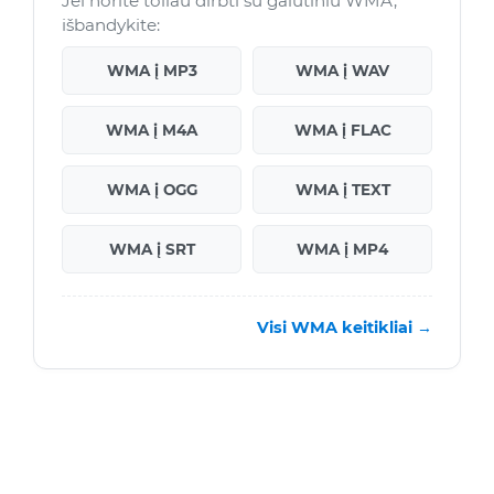
Jei norite toliau dirbti su galutiniu WMA,
išbandykite:
WMA į MP3
WMA į WAV
WMA į M4A
WMA į FLAC
WMA į OGG
WMA į TEXT
WMA į SRT
WMA į MP4
Visi WMA keitikliai →