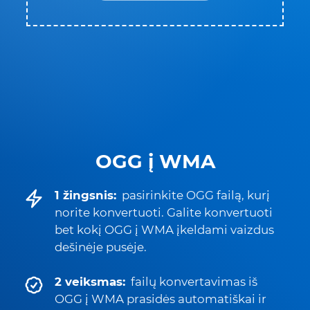
OGG į WMA
1 žingsnis:
pasirinkite OGG failą, kurį
norite konvertuoti. Galite konvertuoti
bet kokį OGG į WMA įkeldami vaizdus
dešinėje pusėje.
2 veiksmas:
failų konvertavimas iš
OGG į WMA prasidės automatiškai ir