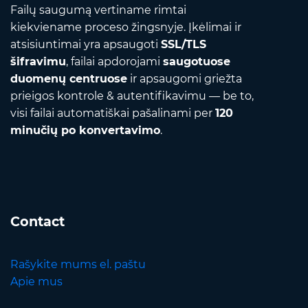
Failų saugumą vertiname rimtai
kiekviename proceso žingsnyje. Įkėlimai ir
atsisiuntimai yra apsaugoti
SSL/TLS
šifravimu
, failai apdorojami
saugotuose
duomenų centruose
ir apsaugomi griežta
prieigos kontrole & autentifikavimu — be to,
visi failai automatiškai pašalinami per
120
minučių po konvertavimo
.
Contact
Rašykite mums el. paštu
Apie mus