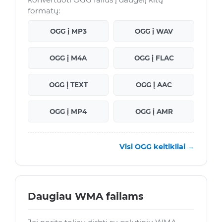
formatų:
OGG į MP3
OGG į WAV
OGG į M4A
OGG į FLAC
OGG į TEXT
OGG į AAC
OGG į MP4
OGG į AMR
Visi OGG keitikliai →
Daugiau WMA failams