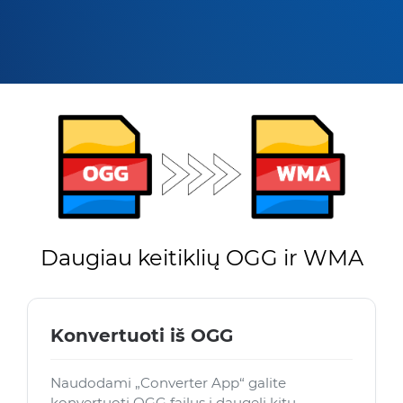
Daugiau keitiklių OGG ir WMA
Konvertuoti iš OGG
Naudodami „Converter App“ galite
konvertuoti OGG failus į daugelį kitų