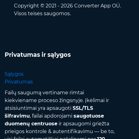
Copyright © 2021 - 2026 Converter App OÜ.
Visos teisės saugomos.
Privatumas ir sąlygos
Sąlygos
Privatumas
Failų saugumą vertiname rimtai
kiekviename proceso žingsnyje. Įkėlimai ir
atsisiuntimai yra apsaugoti
SSL/TLS
šifravimu
, failai apdorojami
saugotuose
duomenų centruose
ir apsaugomi griežta
prieigos kontrole & autentifikavimu — be to,