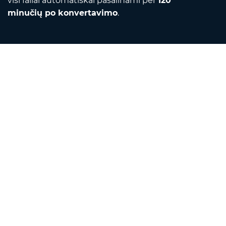
visi failai automatiškai pašalinami per
120
minučių po konvertavimo
.
Contact
Rašykite mums el. paštu
Apie mus
Vienetų keitiklis
Vertėjas
Naršyklės plėtiniai
English