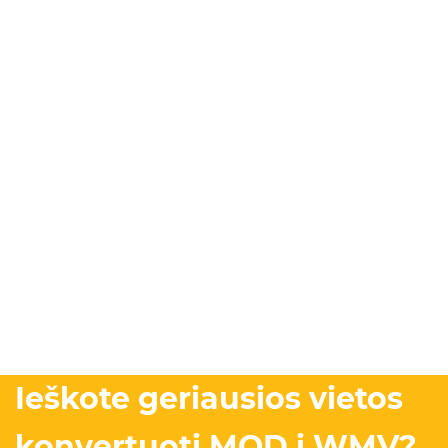
Ieškote geriausios vietos
konvertuoti MOD į WMV?