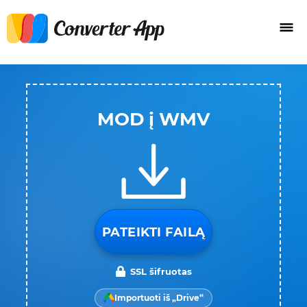
MOD į WMV
PATEIKTI FAILĄ
SSL šifruotas
Importuoti iš „Drive“