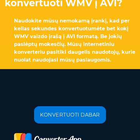
konvertuoti WMV į AVI?
Naudokite mūsų nemokamą įrankį, kad per
kelias sekundes konvertuotumėte bet kokį
WMV vaizdo įrašą į AVI formatą. Be jokių
paslėptų mokesčių. Mūsų internetiniu
konverteriu pasitiki daugelis naudotojų, kurie
nuolat naudojasi mūsų paslaugomis.
KONVERTUOTI DABAR