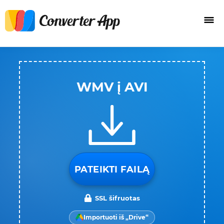
WMV į AVI
PATEIKTI FAILĄ
SSL šifruotas
Importuoti iš „Drive“