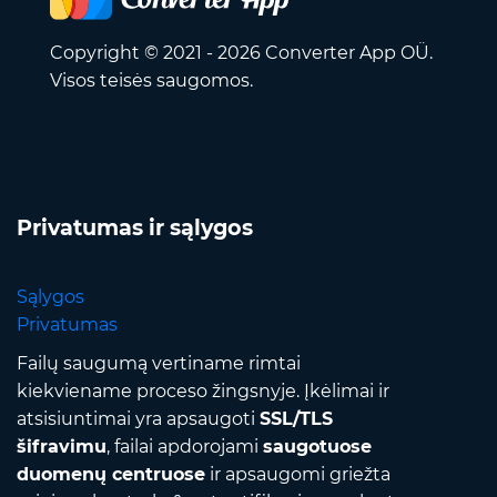
Copyright © 2021 - 2026 Converter App OÜ.
Visos teisės saugomos.
Privatumas ir sąlygos
Sąlygos
Privatumas
Failų saugumą vertiname rimtai
kiekviename proceso žingsnyje. Įkėlimai ir
atsisiuntimai yra apsaugoti
SSL/TLS
šifravimu
, failai apdorojami
saugotuose
duomenų centruose
ir apsaugomi griežta