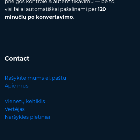
prieigos kontrole & autentifikavimu — be to,
visi failai automatiškai pašalinami per
120
minučių po konvertavimo
.
Contact
Rašykite mums el. paštu
Apie mus
Vienetų keitiklis
Vertėjas
Naršyklės plėtiniai