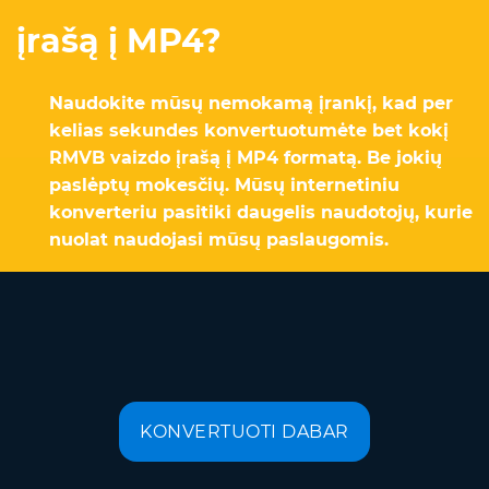
įrašą į MP4?
Naudokite mūsų nemokamą įrankį, kad per
kelias sekundes konvertuotumėte bet kokį
RMVB vaizdo įrašą į MP4 formatą. Be jokių
paslėptų mokesčių. Mūsų internetiniu
konverteriu pasitiki daugelis naudotojų, kurie
nuolat naudojasi mūsų paslaugomis.
KONVERTUOTI DABAR