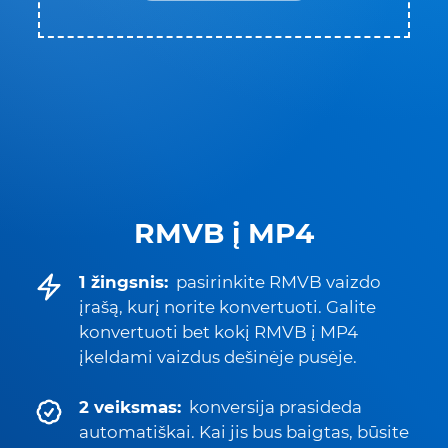
RMVB į MP4
1 žingsnis:
pasirinkite RMVB vaizdo
įrašą, kurį norite konvertuoti. Galite
konvertuoti bet kokį RMVB į MP4
įkeldami vaizdus dešinėje pusėje.
2 veiksmas:
konversija prasideda
automatiškai. Kai jis bus baigtas, būsite