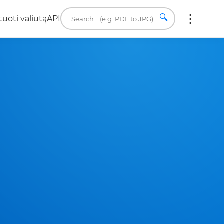
🔍
uoti valiutą
API