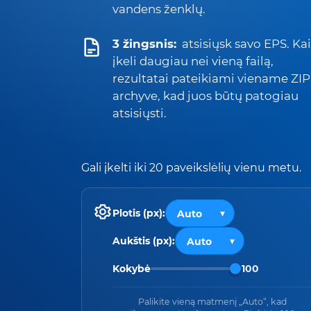
vandens ženklų.
3 žingsnis:
atsisiųsk savo EPS. Kai
įkeli daugiau nei vieną failą,
rezultatai pateikiami viename ZIP
archyve, kad juos būtų patogiau
atsisiųsti.
Gali įkelti iki 20 paveikslėlių vienu metu.
Plotis (px):
Aukštis (px):
Kokybė
100
Palikite vieną matmenį „Auto“, kad