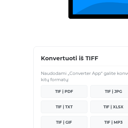
Konvertuoti iš TIFF
Naudodami „Converter App“ galite konvert
kitų formatų:
TIF į PDF
TIF į JPG
TIF į TXT
TIF į XLSX
TIF į GIF
TIF į MP3