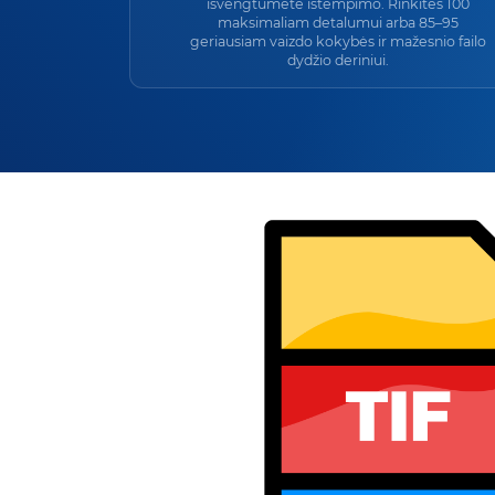
išvengtumėte ištempimo. Rinkitės 100
maksimaliam detalumui arba 85–95
geriausiam vaizdo kokybės ir mažesnio failo
dydžio deriniui.