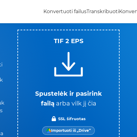
Konvertuoti failus
Transkribuoti
Konvert
TIF 2 EPS
ti
k
Spustelėk ir pasirink
failą
arba vilk jį čia
uk
s
SSL šifruotas
Importuoti iš „Drive“
da