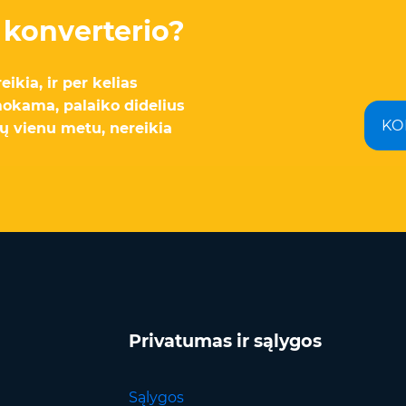
S konverterio?
reikia, ir per kelias
okama, palaiko didelius
KO
zdų vienu metu, nereikia
Privatumas ir sąlygos
Sąlygos