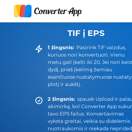
TIF į EPS
1 žingsnis:
Pasirink TIF vaizdus,
kuriuos nori konvertuoti. Vienu
metu gali įkelti iki 20. Jei nori keis
dydį, prieš įkėlimą žemiau
esančiuose nustatymuose nustaty
plotį ir aukštį.
2 žingsnis:
spausk Upload ir pala
akimirką, kol Converter App sukur
tavo EPS failus. Konvertavimas
vyksta greitai, veikia su didelėmis
nuotraukomis ir niekada nepride