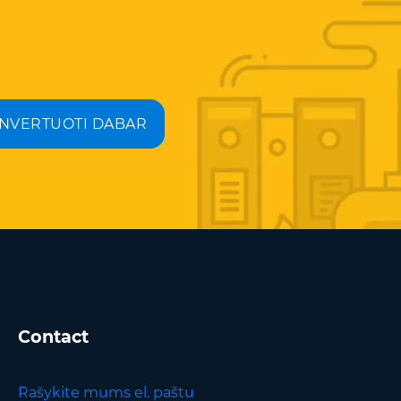
NVERTUOTI DABAR
Contact
Rašykite mums el. paštu