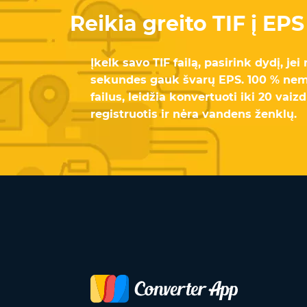
Reikia greito TIF į EP
Įkelk savo TIF failą, pasirink dydį, jei 
sekundes gauk švarų EPS. 100 % nem
failus, leidžia konvertuoti iki 20 vai
registruotis ir nėra vandens ženklų.