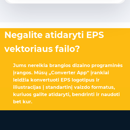
Negalite atidaryti EPS
vektoriaus failo?
Jums nereikia brangios dizaino programinės
įrangos. Mūsų „Converter App“ įrankiai
leidžia konvertuoti EPS logotipus ir
iliustracijas į standartinį vaizdo formatus,
kuriuos galite atidaryti, bendrinti ir naudoti
bet kur.