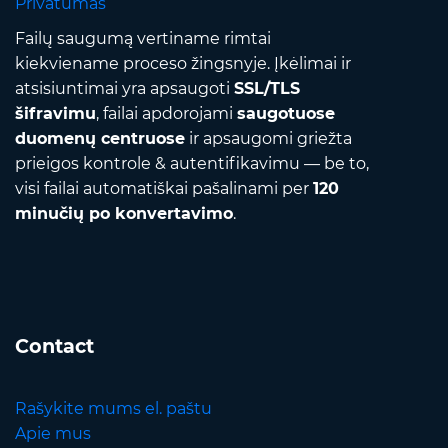
Privatumas
Failų saugumą vertiname rimtai
kiekviename proceso žingsnyje. Įkėlimai ir
atsisiuntimai yra apsaugoti
SSL/TLS
šifravimu
, failai apdorojami
saugotuose
duomenų centruose
ir apsaugomi griežta
prieigos kontrole & autentifikavimu — be to,
visi failai automatiškai pašalinami per
120
minučių po konvertavimo
.
Contact
Rašykite mums el. paštu
Apie mus