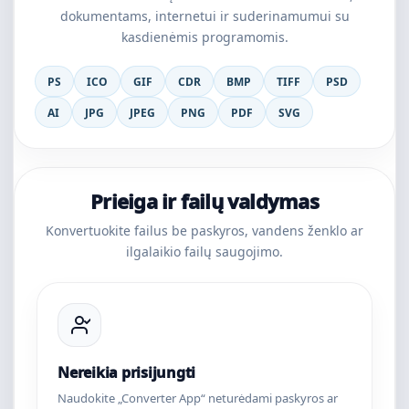
dokumentams, internetui ir suderinamumui su
kasdienėmis programomis.
PS
ICO
GIF
CDR
BMP
TIFF
PSD
AI
JPG
JPEG
PNG
PDF
SVG
Prieiga ir failų valdymas
Konvertuokite failus be paskyros, vandens ženklo ar
ilgalaikio failų saugojimo.
Nereikia prisijungti
Naudokite „Converter App“ neturėdami paskyros ar