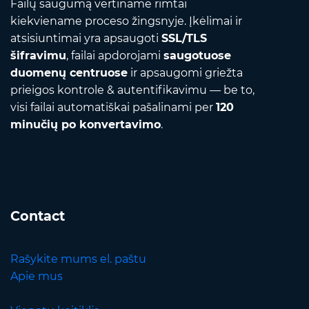
Failų saugumą vertiname rimtai
kiekviename proceso žingsnyje. Įkėlimai ir
atsisiuntimai yra apsaugoti
SSL/TLS
šifravimu
, failai apdorojami
saugotuose
duomenų centruose
ir apsaugomi griežta
prieigos kontrole & autentifikavimu — be to,
visi failai automatiškai pašalinami per
120
minučių po konvertavimo
.
Contact
Rašykite mums el. paštu
Apie mus