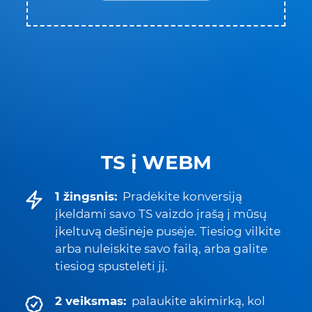
TS į WEBM
1 žingsnis:
Pradėkite konversiją
įkeldami savo TS vaizdo įrašą į mūsų
įkeltuvą dešinėje pusėje. Tiesiog vilkite
arba nuleiskite savo failą, arba galite
tiesiog spustelėti jį.
2 veiksmas:
palaukite akimirką, kol