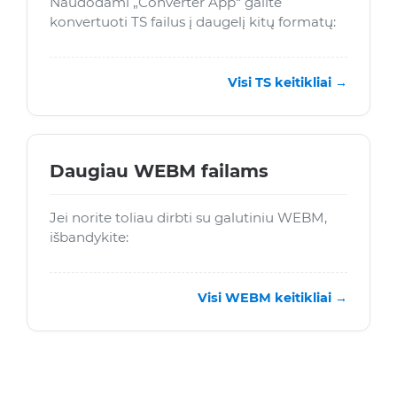
Naudodami „Converter App“ galite
konvertuoti TS failus į daugelį kitų formatų:
Visi TS keitikliai →
Daugiau WEBM failams
Jei norite toliau dirbti su galutiniu WEBM,
išbandykite:
Visi WEBM keitikliai →