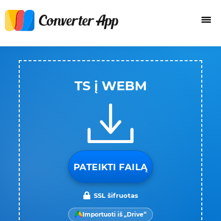
TS į WEBM
PATEIKTI FAILĄ
SSL šifruotas
Importuoti iš „Drive“