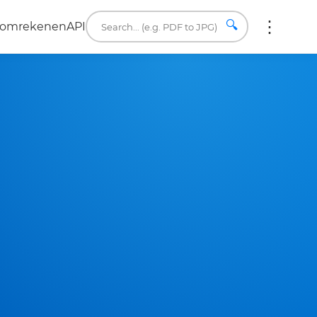
🔍
a omrekenen
API