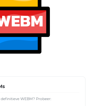
M
Ms
e definitieve WEBM? Probeer: