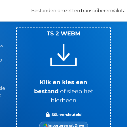
Bestanden omzetten
Transcriberen
Valut
TS 2 WEBM
uw
p
,
Klik en kies een
sie
bestand
of sleep het
t
hierheen
SSL-versleuteld
Importeren uit Drive