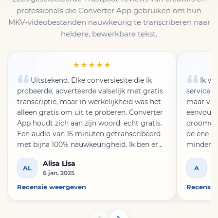
professionals die Converter App gebruiken om hun
MKV-videobestanden nauwkeurig te transcriberen naar
heldere, bewerkbare tekst.
★★★★★
Uitstekend. Elke conversiesite die ik
Ik wa
probeerde, adverteerde valselijk met gratis
service e
transcriptie, maar in werkelijkheid was het
maar van
alleen gratis om uit te proberen. Converter
eenvoudig
App houdt zich aan zijn woord: echt gratis.
droomde.
Een audio van 15 minuten getranscribeerd
de ene kw
met bijna 100% nauwkeurigheid. Ik ben er
minder g
dol op. Als bladwijzer opgeslagen. Ik zal het
optimale
Alisa Lisa
A
opnieuw gebruiken en met plezier doneren.
AL
A
6 jan. 2025
8
Recensie weergeven
Recensie