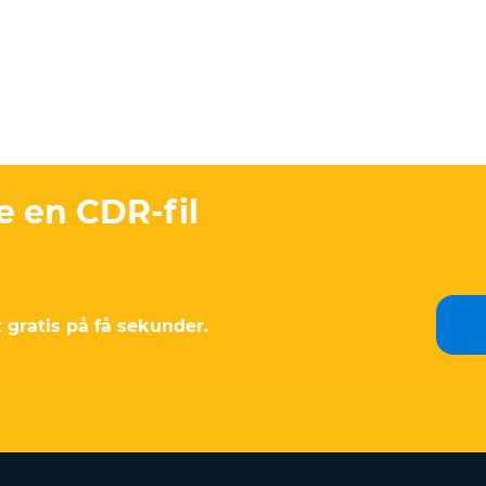
e en CDR-fil
t gratis på få sekunder.