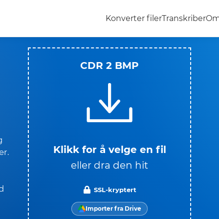
Konverter filer
Transkriber
Om
CDR 2 BMP
l
g
Klikk for å velge en fil
er.
eller dra den hit
d
SSL-kryptert
Importer fra Drive