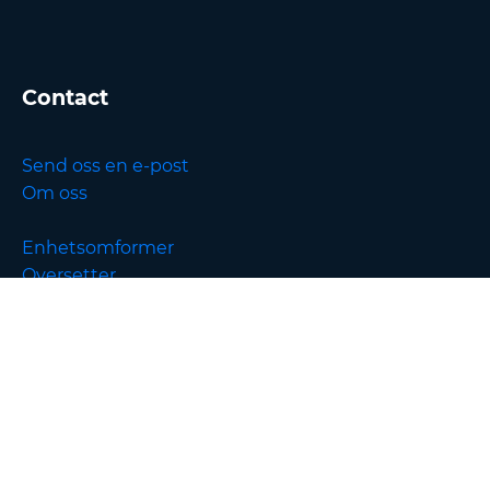
Contact
Send oss en e-post
Om oss
Enhetsomformer
Oversetter
English