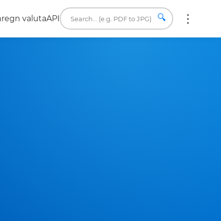
🔍
regn valuta
API