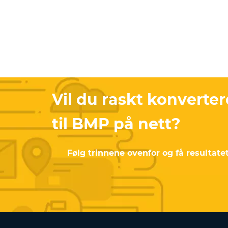
Vil du raskt konverter
til BMP på nett?
Følg trinnene ovenfor og få resultate