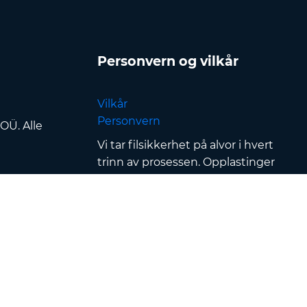
Personvern og vilkår
Vilkår
Personvern
OÜ. Alle
Vi tar filsikkerhet på alvor i hvert
trinn av prosessen. Opplastinger
og nedlastinger sikres med
SSL/TLS-kryptering
, filer
behandles i
sikrede datasentre
og beskyttes av streng
tilgangskontroll & autentisering
— i tillegg fjernes alle filer
automatisk innen
120 minutter
etter konvertering
.