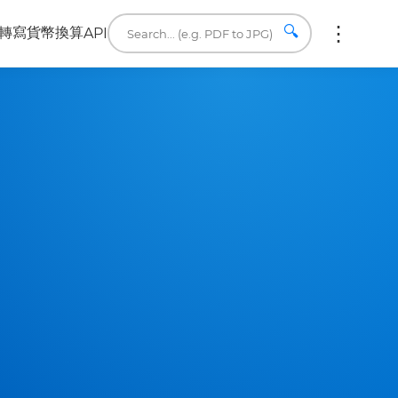
🔍
轉寫
貨幣換算
API