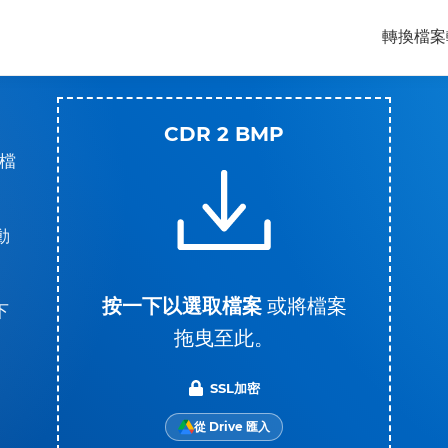
轉換檔案
CDR 2 BMP
圖檔
動
按一下以選取檔案
或將檔案
下
拖曳至此。
SSL加密
從 Drive 匯入