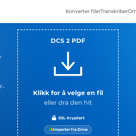
Konverter filer
Transkriber
Om
DCS 2 PDF
e
F-
Klikk for å velge en fil
eller dra den hit
SSL-kryptert
Importer fra Drive