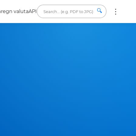
🔍
regn valuta
API