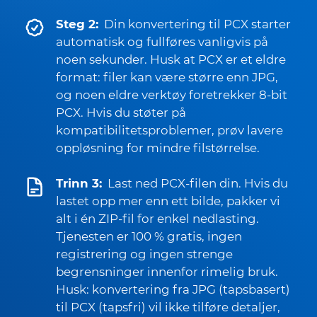
Steg 2:
Din konvertering til PCX starter
automatisk og fullføres vanligvis på
noen sekunder. Husk at PCX er et eldre
format: filer kan være større enn JPG,
og noen eldre verktøy foretrekker 8-bit
PCX. Hvis du støter på
kompatibilitetsproblemer, prøv lavere
oppløsning for mindre filstørrelse.
Trinn 3:
Last ned PCX-filen din. Hvis du
lastet opp mer enn ett bilde, pakker vi
alt i én ZIP-fil for enkel nedlasting.
Tjenesten er 100 % gratis, ingen
registrering og ingen strenge
begrensninger innenfor rimelig bruk.
Husk: konvertering fra JPG (tapsbasert)
til PCX (tapsfri) vil ikke tilføre detaljer,