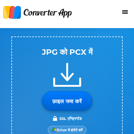
JPG को PCX में
फ़ाइल जमा करें
SSL एन्क्रिप्टेड
Drive से इंपोर्ट करें