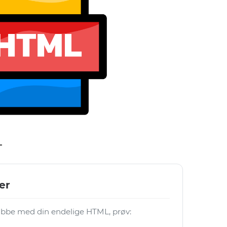
L
er
 jobbe med din endelige HTML, prøv: