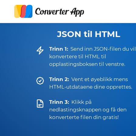
JSON til HTML
Trinn 1:
Send inn JSON-filen du vil
konvertere til HTML til
opplastingsboksen til venstre.
Trinn 2:
Vent et øyeblikk mens
HTML-utdataene dine opprettes.
Trinn 3:
Klikk på
nedlastingsknappen og få den
konverterte filen din gratis!