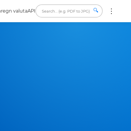
🔍
regn valuta
API