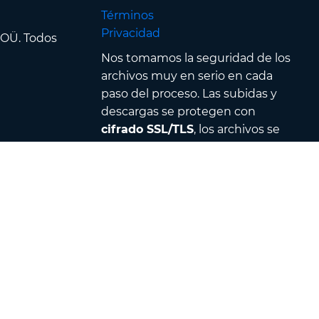
Términos
Privacidad
 OÜ. Todos
Nos tomamos la seguridad de los
archivos muy en serio en cada
paso del proceso. Las subidas y
descargas se protegen con
cifrado SSL/TLS
, los archivos se
procesan en
centros de datos
seguros
y están protegidos por
un estricto control de acceso &
autenticación — además, todos
los archivos se eliminan
automáticamente en un plazo
de
120 minutos tras la
conversión
.