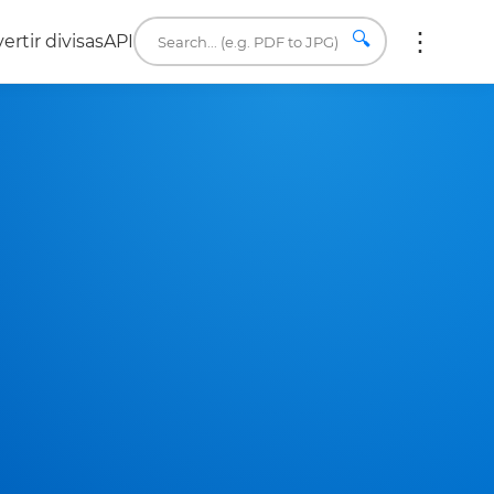
🔍
ertir divisas
API