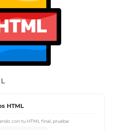
ML
vos HTML
jando con tu HTML final, prueba: