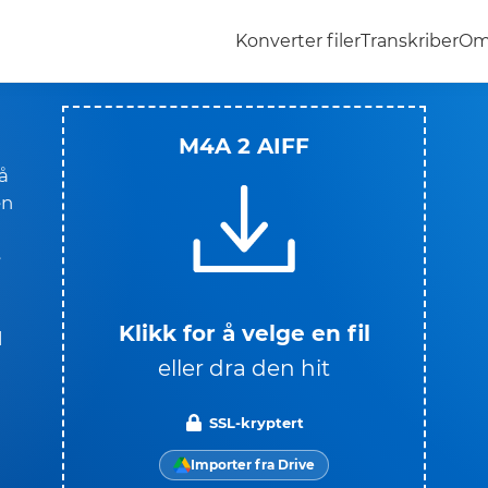
Konverter filer
Transkriber
Om
M4A 2 AIFF
å
en
e
Klikk for å velge en fil
l
eller dra den hit
SSL-kryptert
Importer fra Drive