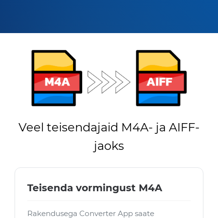
Veel teisendajaid M4A- ja AIFF-
jaoks
Teisenda vormingust M4A
Rakendusega Converter App saate