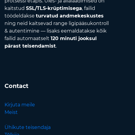
protsessi etapis. Üles- ja allalaadimised on
kaitstud
SSL/TLS-krüptimisega
, failid
töödeldakse
turvatud andmekeskustes
ning neid kaitsevad range ligipääsukontroll
& autentimine — lisaks eemaldatakse kõik
failid automaatselt
120 minuti jooksul
pärast teisendamist
.
Contact
Kirjuta meile
Meist
Ühikute teisendaja
Tõlkija