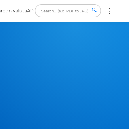
🔍
regn valuta
API