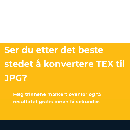
Ser du etter det beste
stedet å konvertere TEX til
JPG?
Følg trinnene markert ovenfor og få
resultatet gratis innen få sekunder.