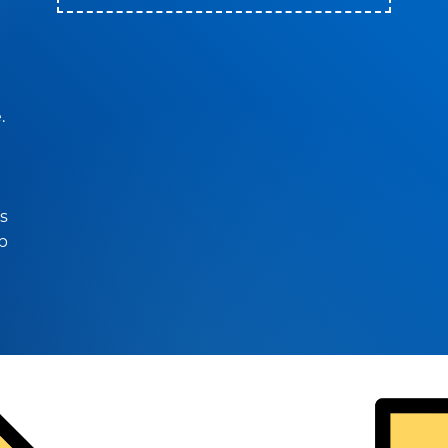
.
es
lp