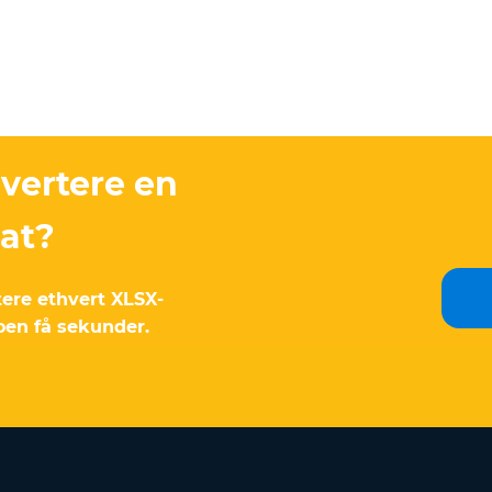
vertere en
mat?
tere ethvert XLSX-
oen få sekunder.