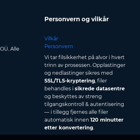
Personvern og vilkår
Vilkår
Personvern
OÜ. Alle
Vi tar filsikkerhet på alvor i hvert
trinn av prosessen. Opplastinger
og nedlastinger sikres med
SSL/TLS-kryptering
, filer
behandles i
sikrede datasentre
og beskyttes av streng
tilgangskontroll & autentisering
— i tillegg fjernes alle filer
automatisk innen
120 minutter
etter konvertering
.