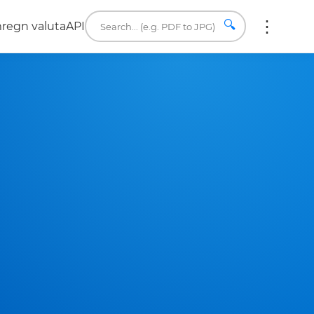
🔍
regn valuta
API