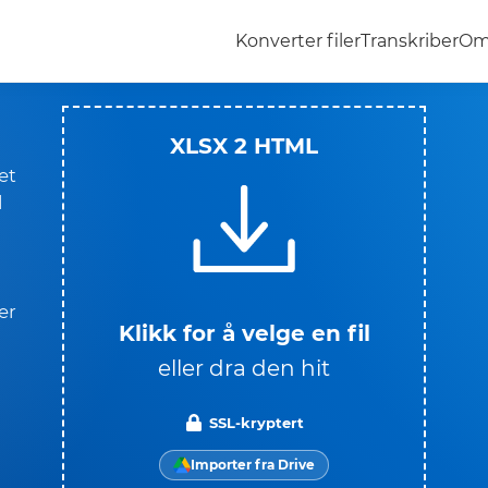
Konverter filer
Transkriber
Om
XLSX 2 HTML
et
l
er
Klikk for å velge en fil
eller dra den hit
SSL-kryptert
Importer fra Drive