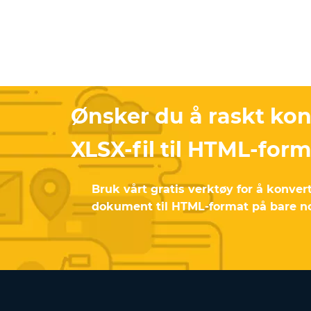
Ønsker du å raskt kon
XLSX-fil til HTML-for
Bruk vårt gratis verktøy for å konver
dokument til HTML-format på bare n