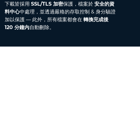
下載皆採用
SSL/TLS 加密
保護，檔案於
安全的資
料中心
中處理，並透過嚴格的存取控制 & 身分驗證
加以保護 — 此外，所有檔案都會在
轉換完成後
120 分鐘內
自動刪除。
Contact
聯絡我們
關於我們
單位換算器
翻譯器
瀏覽器擴充功能