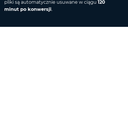
pliki są automatycznie usuwane w ciągu
120
minut po konwersji
.
Contact
Napisz do nas
O nas
Konwerter jednostek
Tłumacz
Rozszerzenia przeglądarki
English