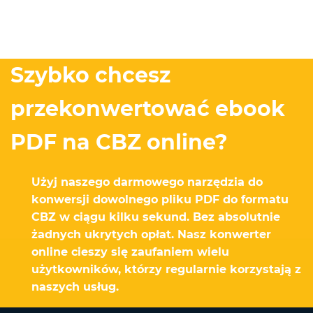
Szybko chcesz
przekonwertować ebook
PDF na CBZ online?
Użyj naszego darmowego narzędzia do
konwersji dowolnego pliku PDF do formatu
CBZ w ciągu kilku sekund. Bez absolutnie
żadnych ukrytych opłat. Nasz konwerter
online cieszy się zaufaniem wielu
użytkowników, którzy regularnie korzystają z
naszych usług.