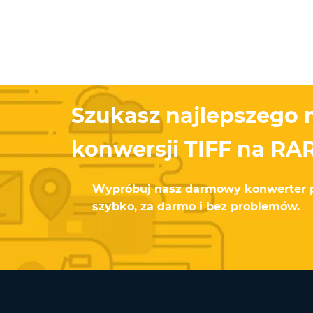
Szukasz najlepszego 
konwersji TIFF na RA
Wypróbuj nasz darmowy konwerter pl
szybko, za darmo i bez problemów.