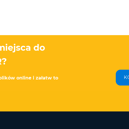
miejsca do
R?
K
ików online i załatw to