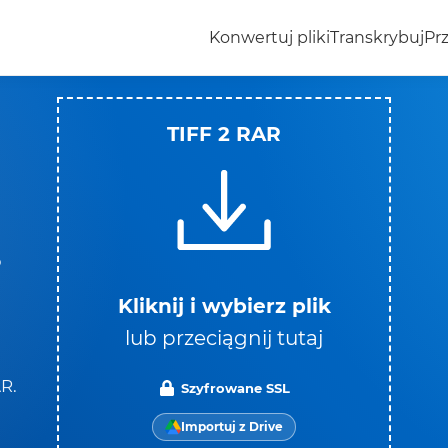
Konwertuj pliki
Transkrybuj
Prz
TIFF 2 RAR
o
Kliknij i wybierz plik
lub przeciągnij tutaj
i
AR.
Szyfrowane SSL
Importuj z Drive