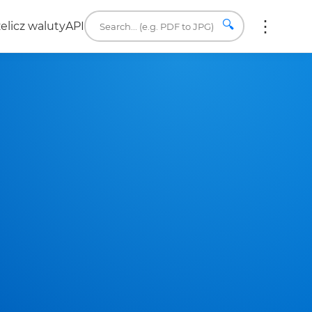
🔍
elicz waluty
API