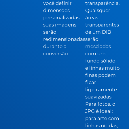
você definir
transparência.
dimensões
Quaisquer
personalizadas,
áreas
suas imagens
transparentes
serão
de um DIB
redimensionadas
serão
durante a
mescladas
conversão.
com um
fundo sólido,
e linhas muito
finas podem
ficar
ligeiramente
suavizadas.
Para fotos, o
JPG é ideal;
para arte com
linhas nítidas,