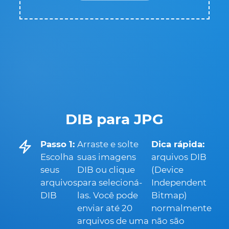
DIB para JPG
Passo 1:
Arraste e solte
Dica rápida:
Escolha
suas imagens
arquivos DIB
seus
DIB ou clique
(Device
arquivos
para selecioná-
Independent
DIB
las. Você pode
Bitmap)
enviar até 20
normalmente
arquivos de uma
não são