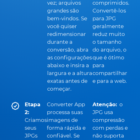
vez; arquivos
comprimidos.
grandes são
Convertê-los
bem-vindos. Se
para JPG
você quiser
geralmente
redimensionar
reduz muito
durante a
o tamanho
conversão, abra
do arquivo, o
as configurações
que é ótimo
abaixo e insira a
para
largura e a altura
compartilhar
exatas antes de
e para a web.
começar.
Etapa
Converter App
Atenção:
o
2:
processa suas
JPG usa
Criamos
imagens de
compressão
seus
forma rápida e
com perdas e
JPGs
confiável. Se
não suporta